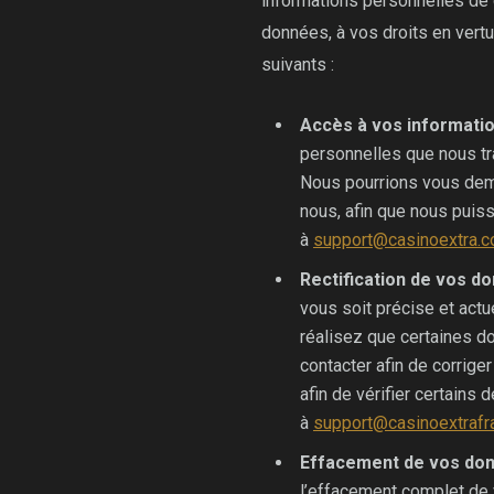
informations personnelles de ce
données, à vos droits en vertu
suivants :
Accès à vos informati
personnelles que nous trai
Nous pourrions vous dema
nous, afin que nous puiss
à
support@casinoextra.
Rectification de vos d
vous soit précise et actu
réalisez que certaines do
contacter afin de corrig
afin de vérifier certains 
à
support@casinoextrafr
Effacement de vos do
l’effacement complet de v