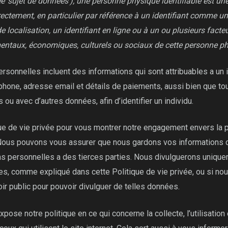
ée ‘sujet de données’); une personne physique identifiable est u
irectement, en particulier par référence à un identifiant comme 
de localisation, un identifiant en ligne ou à un ou plusieurs fact
entaux, économiques, culturels ou sociaux de cette personne p
rsonnelles incluent des informations qui sont attribuables a un i
hone, adresse email et détails de paiements, aussi bien que tou
s ou avec d’autres données, afin d’identifier un individu.
ue de vie privée pour vous montrer notre engagement envers la
Nous pouvons vous assurer que nous gardons vos informations c
s personnelles a des tierces parties. Nous divulguerons uniqu
ies, comme expliqué dans cette Politique de vie privée, ou si 
ir public pour pouvoir divulguer de telles données.
xpose notre politique en ce qui concerne la collecte, l’utilisation