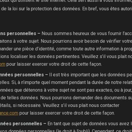
ux qui utilisent le site internet. Cela sert aussi à vous informer
 de la loi sur la protection des données. En bref, vous êtes autor
ons personnelles –
Nous sommes heureux de vous fournir l’acc
tons à votre sujet. Nous pourrions avoir besoin de vérifier votre 
nder une pièce d’identité, comme toute autre information à pro
ions localiser les données pertinentes. Veuillez s’il vous plait n
com
pour laisser exercer votre droit de cette façon.
onnées personnelles –
Il est très important que les données p
elles. Si, à n’importe quel moment pendant la durée de notre rel
nnées que détenons à votre sujet ne sont pas exactes, ou à jour
er de telles données. Nous pourrions demander des documents s
détails, si nécessaire. Veuillez s’il vous plait nous contacter
ance.com
pour laisser exercer votre droit de cette façon.
nnées personnelles –
En tant que sujet de données vous avez 
os données personnelles (le droit à l’oubli). Cependant, ce droit 