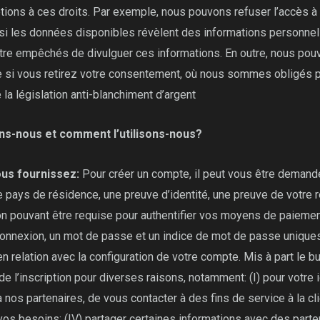
tions à ces droits. Par exemple, nous pouvons refuser l’accès 
si les données disponibles révèlent des informations personnel
tre empêchés de divulguer ces informations. En outre, nous pou
i vous retirez votre consentement, où nous sommes obligés pa
 la législation anti-blanchiment d’argent
ns-nous et comment l’utilisons-nous?
ous fournissez:
Pour créer un compte, il peut vous être demandé
re pays de résidence, une preuve d’identité, une preuve de votre
tion pouvant être requise pour authentifier vos moyens de paiem
 connexion, un mot de passe et un indice de mot de passe unique
n relation avec la configuration de votre compte. Mis à part le b
 de l’inscription pour diverses raisons, notamment: (I) pour votre i
 nos partenaires, de vous contacter à des fins de service à la clie
vos besoins; (IV) partager certaines informations avec des parte