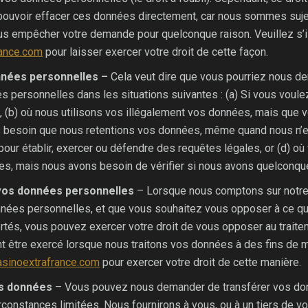
pouvoir effacer ces données directement, car nous sommes sujet
ous empêcher votre demande pour quelconque raison. Veuillez s’il
ance.com
pour laisser exercer votre droit de cette façon.
nnées personnelles –
Cela veut dire que vous pourriez nous d
s personnelles dans les situations suivantes : (a) Si vous voul
, (b) où nous utilisons vos illégalement vos données, mais que
us besoin que nous retentions vos données, même quand nous n’e
pour établir, exercer ou défendre des requêtes légales, or (d) o
ées, mais nous avons besoin de vérifier si nous avons quelconque 
 vos données personnelles
– Lorsque nous comptons sur notre i
données personnelles, et que vous souhaitez vous opposer à ce q
bertés, vous pouvez exercer votre droit de vous opposer au traite
t être exercé lorsque nous traitons vos données à des fins de ma
sinoextrafrance.com
pour exercer votre droit de cette manière.
des données
– Vous pouvez nous demander de transférer vos do
irconstances limitées. Nous fournirons à vous, ou à un tiers de v